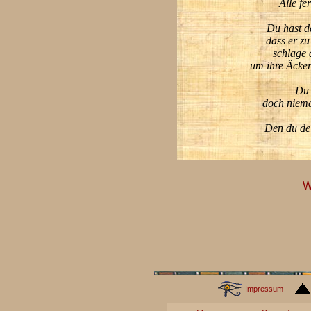
Alle fe
Du hast d
dass er z
schlage 
um ihre Äcker
Du 
doch niema
Den du de
W
Impressum