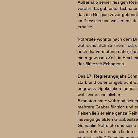
Außerhalb seiner riesigen Resi
verehrt. Es gab unter Echnaton
das die Religion zuvor gebunde
im Diesseits und weilten mit 
erhellte.
Nofretete wohnte nach dem Bru
wahrscheinlich zu ihrem Tod, de
auch die Vermutung nahe, dass
einer gewissen Zeit, in Ersche
der Blütezeit Echnatons.
Das
17. Regierungsjahr
Echna
starb und ob er umgebracht wur
ungewiss. Spekulation: angesic
wohl wahrscheinlicher.
Echnaton hatte während seiner
mehrere Gräber für sich und se
Felsen ließ er eine ganze Rei
ins Auge gefaßten Grabbesitzer
Gemahlin Nofretete und seine
seine Ruhe als erstes finden sol
Vermutlich ließ Tutanchamun s