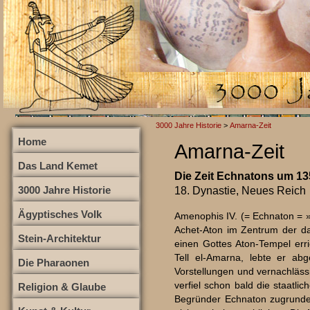
3000 Jahre Historie
>
Amarna-Zeit
Home
Amarna-Zeit
Das Land Kemet
Die Zeit Echnatons um 135
3000 Jahre Historie
18. Dynastie, Neues Reich
Ägyptisches Volk
Amenophis IV. (= Echnaton = »
Achet-Aton im Zentrum der da
Stein-Architektur
einen Gottes Aton-Tempel err
Tell el-Amarna, lebte er ab
Die Pharaonen
Vorstellungen und vernachläss
verfiel schon bald die staatli
Religion & Glaube
Begründer Echnaton zugrunde.