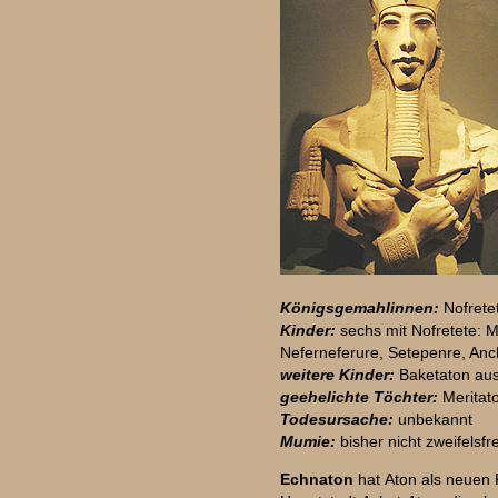
Königsgemahlinnen:
Nofrete
Kinder:
sechs mit Nofretete: M
Neferneferure, Setepenre, An
weitere Kinder:
Baketaton aus
geehelichte Töchter:
Meritat
Todesursache:
unbekannt
Mumie:
bisher nicht zweifelsfr
Echnaton
hat Aton als neuen R