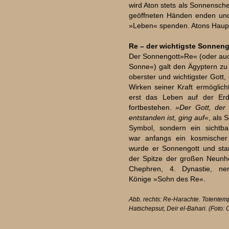
wird Aton stets als Sonnensche
geöffneten Händen enden und 
»Leben« spenden. Atons Haupt
Re – der wichtigste Sonneng
Der Sonnengott»Re« (oder auc
Sonne«) galt den Ägyptern zu 
oberster und wichtigster Gott
Wirken seiner Kraft ermöglich
erst das Leben auf der Er
fortbestehen.
»Der Gott, der 
entstanden ist, ging auf«
, als 
Symbol, sondern ein sichtba
war anfangs ein kosmischer 
wurde er Sonnengott und sta
der Spitze der großen Neunhe
Chephren, 4. Dynastie, ne
Könige »Sohn des Re«.
Abb. rechts: Re-Harachte. Totentem
Hatschepsut, Deir el-Bahari. (Foto: 