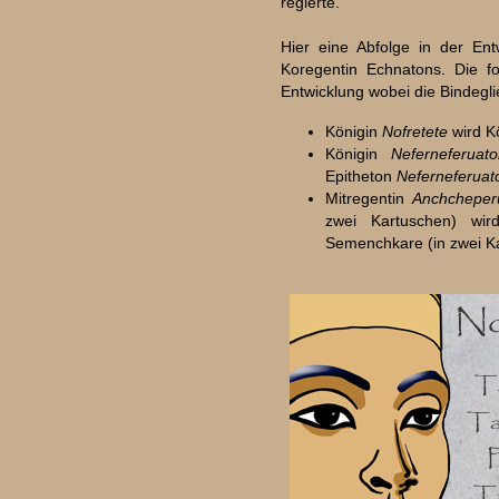
regierte.
Hier eine Abfolge in der En
Koregentin Echnatons. Die fo
Entwicklung wobei die Bindeglie
Königin
Nofretete
wird K
Königin
Neferneferuat
Epitheton
Neferneferuat
Mitregentin
Anchcheper
zwei Kartuschen) wir
Semenchkare (in zwei K