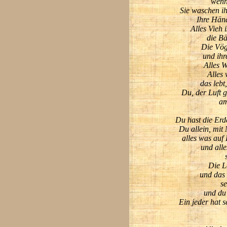
wenn 
Sie waschen ih
Ihre Hän
Alles Vieh 
die B
Die Vög
und ihr
Alles W
Alles 
das lebt
Du, der Luft g
am
Du hast die Er
Du allein, mit
alles was auf
und all
Die L
und das
se
und du
Ein jeder hat 