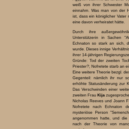
weiß von ihrer Schwester M
einnahm. Was man von der Heir
ist, dass ein königlicher Vate
eine davon verheiratet hätte.
Durch ihre außergewöhnl
Unterstützerin in Sachen "
Echnaton so stark an sich, d
wurde. Dieses innige Verhältni
ihrer 14-jährigen Regierungsze
Gründe: Tod der zweiten Tocht
Priester?; Nofretete starb an e
Eine weitere Theorie bezgl. d
Gegenteil: nämlich ihr nur s
erhöhte Statusänderung zur K
Das Verschwinden einer weite
zweiten Frau
Kija
zugesproche
Nicholas Reeves und Joann Fl
Nofretete nach Echnaton d
mysteriöse Person "Semenc
angenommen hatte, und die 
nach der Theorie von manc