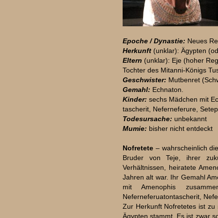
Epoche / Dynastie:
Neues Rei
Herkunft
(unklar): Ägypten (o
Eltern
(unklar): Eje (hoher R
Tochter des Mitanni-Königs Tus
Geschwister:
Mutbenret (Sch
Gemahl:
Echnaton.
Kinder:
sechs Mädchen mit Ech
tascherit, Neferneferure, Se
Todesursache:
unbekannt
Mumie:
bisher nicht entdeckt
Nofretete
– wahrscheinlich di
Bruder von Teje, ihrer zukü
Verhältnissen, heiratete Ame
Jahren alt war. Ihr Gemahl Ame
mit Amenophis zusammen
Neferneferuatontascherit, Nef
Zur Herkunft Nofretetes ist zu
Ägypten stammt. Es ist zwar so