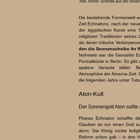
Abb. rechts: Scherbe aus der Amarn
Die bestehende Formenwelt wu
Zeit Echnatons, nach der neu
der ägyptischen Kunst eine S
religiösen Traditionen seines
als deren irdische Verkörperun
den die Sonnenscheibe ihr W
Nofretete war die Gemahlin Ec
Portraitbüste in Berlin. Es gib
spätere Variante bildet. B
Atmosphäre der Amarna-Zeit. D
die folgenden Jahre unter Tu
Aton-Kult
Der Sonnengott Aton sollte d
Pharao Echnaton schaffte d
Glauben an nur einen Gott au
denn: Der König rückte ledig
Reform schon gab – in den V