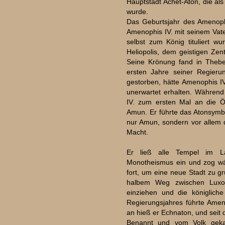
Hauptstadt Achet-Aton, die a
wurde.
Das Geburtsjahr des Amenophi
Amenophis IV. mit seinem Vater
selbst zum König tituliert wu
Heliopolis, dem geistigen Ze
Seine Krönung fand in Theben
ersten Jahre seiner Regieru
gestorben, hätte Amenophis IV
unerwartet erhalten. Während
IV. zum ersten Mal an die Öff
Amun. Er führte das Atonsymbol
nur Amun, sondern vor allem 
Macht.
Er ließ alle Tempel im La
Monotheismus ein und zog wä
fort, um eine neue Stadt zu gr
halbem Weg zwischen Luxor
einziehen und die königlich
Regierungsjahres führte Amen
an hieß er Echnaton, und seit
Benannt und vom Volk geka