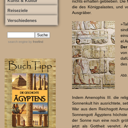
Kunst & Kultur
nichts erhalten geblieben. Di
die des Königpalastes, und v
Reiseziele
Ausgräber.
Verschiedenes
»Ta
sin
ein
el 
search engine
by
freefind
Der
von
daf
des
Abb. 
Indem Amenophis III. die rel
Sonnenkult hin ausrichtete, setz
War aus dem Reichsgott Amun
Sonnengott Ägyptens höchste 
der Sonne nun eine noch grö
jetzt als Gottheit verehrt. 