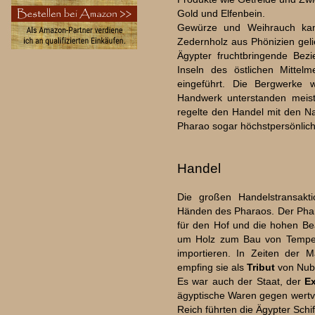
Gold und Elfenbein.
Gewürze und Weihrauch ka
Zedernholz aus Phönizien geli
Ägypter fruchtbringende Be
Inseln des östlichen Mitte
eingeführt. Die Bergwerke w
Handwerk unterstanden meist 
regelte den Handel mit den N
Pharao sogar höchstpersönlich
Handel
Die großen Handelstransakt
Händen des Pharaos. Der Phar
für den Hof und die hohen Be
um Holz zum Bau von Tempel
importieren. In Zeiten der 
empfing sie als
Tribut
von Nubi
Es war auch der Staat, der
E
ägyptische Waren gegen wertvo
Reich führten die Ägypter Schi