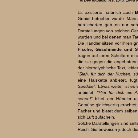
in Deir el-Bahari fest. (Bild: Elvira
Es existierte natürlich auch
B
Gebiet betrieben wurde. Männ
bereicherten gab es nur se
Darstellungen von solchen Ges
wurden und bei denen man Tau
Die Händler sitzen vor ihren
gr
Fische, Geschmeide und 
tragen auf ihren Schultern ein
die sie gegen die angebotene
der hieroglyphische Text, leide
“Sieh, für dich der Kuchen, s
eine Halskette anbietet, fü
Sandale“
. Etwas weiter ist e
anbietet:
“Hier für dich ein 
sehen!"
bittet der Händler u
Gemüse gleichwertig erachtet:
Fächer und bietet dem selben 
sich Luft zufächeln.
Solche Darstellungen sind sel
Reich. Sie beweisen jedoch die