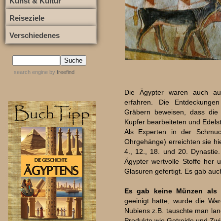
Kunst & Kultur
Reiseziele
Verschiedenes
search engine
by
freefind
Die Ägypter waren auch auf
erfahren. Die Entdeckungen
Gräbern beweisen, dass die Ä
Kupfer bearbeiteten und Edelst
Als Experten in der Schmuc
Ohrgehänge) erreichten sie hi
4., 12., 18. und 20. Dynastie.
Ägypter wertvolle Stoffe her
Glasuren gefertigt. Es gab auc
Es gab keine Münzen als K
geeinigt hatte, wurde die W
Nubiens z.B. tauschte man land
Produkte wie Getreide und Zw