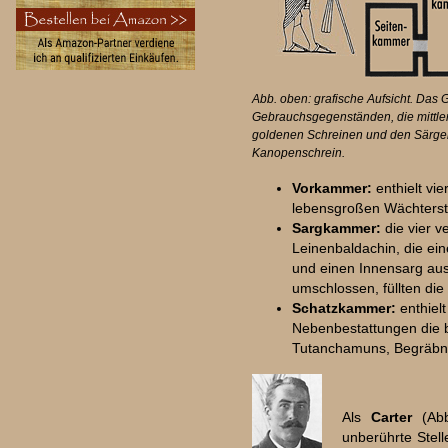
Abb. oben: grafische Aufsicht. Das
Gebrauchsgegenständen, die mittl
goldenen Schreinen und den Särge
Kanopenschrein.
Vorkammer:
enthielt vie
lebensgroßen Wächtersta
Sargkammer:
die vier v
Leinenbaldachin, die ei
und einen Innensarg aus
umschlossen, füllten di
Schatzkammer:
enthielt
Nebenbestattungen die b
Tutanchamuns, Begräbni
Als
Carter
(Ab
unberührte Stell