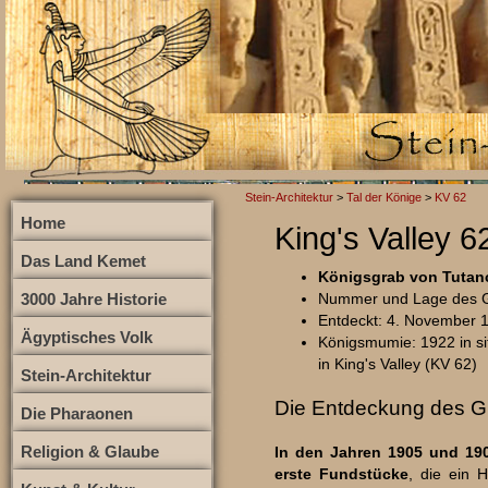
Stein-Architektur
>
Tal der Könige
>
KV 62
Home
King's Valley 
Das Land Kemet
Königsgrab von Tuta
3000 Jahre Historie
Nummer und Lage des Gr
Entdeckt: 4. November 
Ägyptisches Volk
Königsmumie: 1922 in si
in King's Valley (KV 62)
Stein-Architektur
Die Entdeckung des G
Die Pharaonen
Religion & Glaube
In den Jahren 1905 und 19
erste Fundstücke
, die ein 