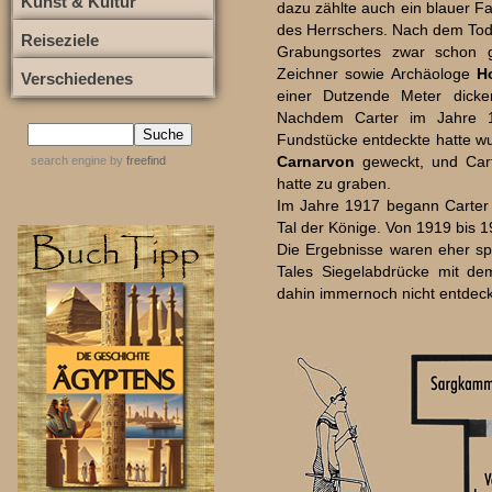
Kunst & Kultur
dazu zählte auch ein blauer F
des Herrschers. Nach dem Tode
Reiseziele
Grabungsortes zwar schon g
Zeichner sowie Archäologe
H
Verschiedenes
einer Dutzende Meter dicke
Nachdem Carter im Jahre 1
Fundstücke entdeckte hatte w
Carnarvon
geweckt, und Cart
search engine
by
freefind
hatte zu graben.
Im Jahre 1917 begann Carter 
Tal der Könige. Von 1919 bis 1
Die Ergebnisse waren eher spä
Tales Siegelabdrücke mit 
dahin immernoch nicht entdeck